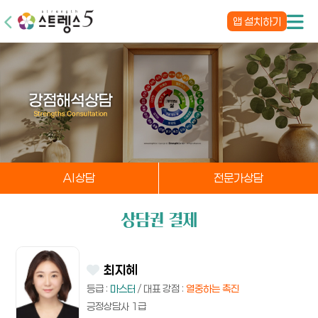
앱 설치하기
AI상담
전문가상담
상담권 결제
최지혜
등급 :
마스터
/ 대표 강점 :
열중하는 촉진
긍정상담사 1급