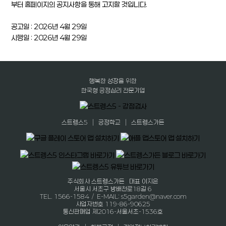
부터 홈페이지의 공지사항을 통해 고지할 것입니다.
공고일 : 2026년 4월 29일
시행일 : 2026년 4월 29일
행복한 성장을 위한
한국형 긍정심리 전문기업
|
|
스트렝스5
긍정학교
스트렝스가든
주식회사 스트렝스가든 대표 이지은
서울시 서초구 방배천로18길 6
TEL. 1566-1584 / E-MAIL: s5garden@naver.com
사업자번호 119-86-90625
통신판매업 제2016-서울서초-1536호